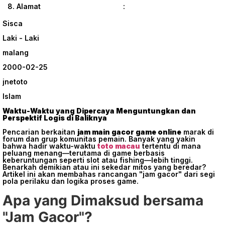
8. Alamat :
Sisca
Laki - Laki
malang
2000-02-25
jnetoto
Islam
Waktu-Waktu yang Dipercaya Menguntungkan dan
Perspektif Logis di Baliknya
Pencarian berkaitan
jam main gacor game online
marak di
forum dan grup komunitas pemain. Banyak yang yakin
bahwa hadir waktu-waktu
toto macau
tertentu di mana
peluang menang—terutama di game berbasis
keberuntungan seperti slot atau fishing—lebih tinggi.
Benarkah demikian atau ini sekedar mitos yang beredar?
Artikel ini akan membahas rancangan "jam gacor" dari segi
pola perilaku dan logika proses game.
Apa yang Dimaksud bersama
"Jam Gacor"?