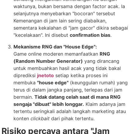
waktunya, bukan bersama dengan factor acak. Ia
selanjutnya menyebarkan "bocoran" tersebut
Kemenangan di jam lain sering diabaikan,
sementara kekalahan di "jam gacor" dikira sebagai
"kecelakaan". Ini disebut
confirmation bias
.
Mekanisme RNG dan "House Edge":
Game online moderen memanfaatkan
RNG
(Random Number Generator)
yang dirancang
untuk membuahkan hasil acak yang tidak bakal
diprediksi
jnetoto
setiap ketika proses ini
membuka
"house edge"
(keunggulan rumah) yang
terus di dalam jangka panjang, terlepas dari jam
bermain.
Tidak datang celah saat di mana RNG
sengaja "dibuat" lebih longgar.
Klaim adanya jam
tertentu seringkali adalah langkah marketing atau
konten
clickbait
dari pihak tertentu.
Risiko percaya antara "Jam