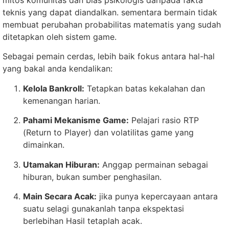
mitos komunitas dan bias psikologis daripada fakta
teknis yang dapat diandalkan. sementara bermain tidak
membuat perubahan probabilitas matematis yang sudah
ditetapkan oleh sistem game.
Sebagai pemain cerdas, lebih baik fokus antara hal-hal
yang bakal anda kendalikan:
Kelola Bankroll:
Tetapkan batas kekalahan dan
kemenangan harian.
Pahami Mekanisme Game:
Pelajari rasio RTP
(Return to Player) dan volatilitas game yang
dimainkan.
Utamakan Hiburan:
Anggap permainan sebagai
hiburan, bukan sumber penghasilan.
Main Secara Acak:
jika punya kepercayaan antara
suatu selagi gunakanlah tanpa ekspektasi
berlebihan Hasil tetaplah acak.