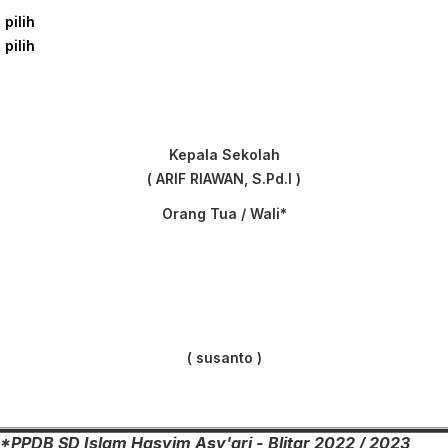
pilih
pilih
Kepala Sekolah
( ARIF RIAWAN, S.Pd.I )
Orang Tua / Wali*
( susanto )
*PPDB SD Islam Hasyim Asy'ari - Blitar 2022 / 2023