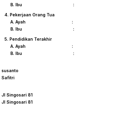
B. Ibu :
4. Pekerjaan Orang Tua
A. Ayah :
B. Ibu :
5. Pendidikan Terakhir
A. Ayah :
B. Ibu :
susanto
Safitri
Jl Singosari 81
Jl Singosari 81