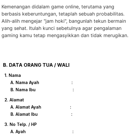
Kemenangan didalam game online, terutama yang
berbasis keberuntungan, tetaplah sebuah probabilitas.
Alih-alih mengejar "jam hoki", bangunlah tekun bermain
yang sehat. Itulah kunci sebetulnya agar pengalaman
gaming kamu tetap mengasyikkan dan tidak merugikan.
B. DATA ORANG TUA / WALI
1. Nama
A. Nama Ayah :
B. Nama Ibu :
2. Alamat
A. Alamat Ayah :
B. Alamat Ibu :
3. No Telp. / HP
A. Ayah :