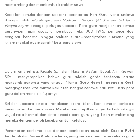
membimbing dan membentuk karakter siswa.
Kegiatan dimulai dengan upacara peringatan Hari Guru, yang uniknya
dipimpin oleh
seluruh guru dari Madrasah Diniyah (Madin) dan SD Islam
Hasyim Asy’ari
sebagai petugas upacara. Para guru menjalankan semua
peran—pemimpin upacara, pembaca teks UUD 1945, pembaca doa,
pengibar bendera, hingga paduan suara—menciptakan suasana yang
khidmat sekaligus inspiratif bagi para siswa.
Dalam amanatnya, Kepala SD Islam Hasyim Asy’ari, Bapak Arif Riawan,
S.Pd.I, menyampaikan bahwa guru adalah garda terdepan dalam
mencetak generasi yang unggul. “Tema
‘Guru Hebat, Indonesia Kuat’
mengingatkan kita bahwa kekuatan bangsa berawal dari ketulusan para
guru dalam mendidik,” ujarnya.
Setelah upacara selesai, rangkaian acara dilanjutkan dengan berbagai
penampilan dari para siswa. Mereka menampilkan karya terbaik sebagai
wujud rasa hormat dan cinta kepada para guru yang telah membimbing
mereka dengan penuh kesabaran dan ketulusan.
Penampilan pertama diisi dengan pembacaan puisi oleh
Zaskia Putri
Fadhilah
dan
Gwen Alula Farhana
, yang berhasil memukau seluruh guru