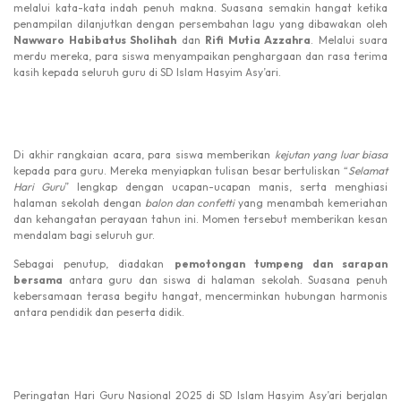
melalui kata-kata indah penuh makna. Suasana semakin hangat ketika
penampilan dilanjutkan dengan persembahan lagu yang dibawakan oleh
Nawwaro Habibatus Sholihah
dan
Rifi Mutia Azzahra
. Melalui suara
merdu mereka, para siswa menyampaikan penghargaan dan rasa terima
kasih kepada seluruh guru di SD Islam Hasyim Asy’ari.
Di akhir rangkaian acara, para siswa memberikan
kejutan yang luar biasa
kepada para guru. Mereka menyiapkan tulisan besar bertuliskan “
Selamat
Hari Guru
” lengkap dengan ucapan-ucapan manis, serta menghiasi
halaman sekolah dengan
balon dan confetti
yang menambah kemeriahan
dan kehangatan perayaan tahun ini. Momen tersebut memberikan kesan
mendalam bagi seluruh gur.
Sebagai penutup, diadakan
pemotongan tumpeng dan sarapan
bersama
antara guru dan siswa di halaman sekolah. Suasana penuh
kebersamaan terasa begitu hangat, mencerminkan hubungan harmonis
antara pendidik dan peserta didik.
Peringatan Hari Guru Nasional 2025 di SD Islam Hasyim Asy’ari berjalan