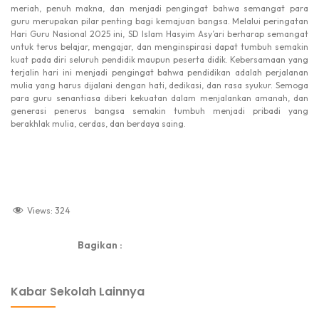
meriah, penuh makna, dan menjadi pengingat bahwa semangat para
guru merupakan pilar penting bagi kemajuan bangsa. Melalui peringatan
Hari Guru Nasional 2025 ini, SD Islam Hasyim Asy’ari berharap semangat
untuk terus belajar, mengajar, dan menginspirasi dapat tumbuh semakin
kuat pada diri seluruh pendidik maupun peserta didik. Kebersamaan yang
terjalin hari ini menjadi pengingat bahwa pendidikan adalah perjalanan
mulia yang harus dijalani dengan hati, dedikasi, dan rasa syukur. Semoga
para guru senantiasa diberi kekuatan dalam menjalankan amanah, dan
generasi penerus bangsa semakin tumbuh menjadi pribadi yang
berakhlak mulia, cerdas, dan berdaya saing.
Views:
324
Bagikan :
dibuat oleh Aitron Digital Inovasi
Kabar Sekolah Lainnya