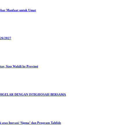
ebar Manfaat untuk Umat
026/2027
r, Siap Wakili ke Provinsi
I DIGELAR DENGAN ISTIGHOSAH BERSAMA
 atas Inovasi ‘Sigma’ dan Program Tahfidz