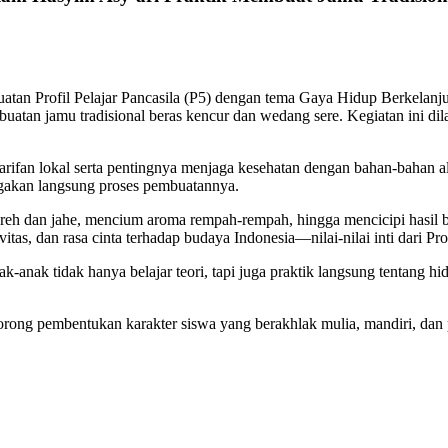
guatan Profil Pelajar Pancasila (P5) dengan tema Gaya Hidup Berkel
buatan jamu tradisional beras kencur dan wedang sere. Kegiatan ini 
earifan lokal serta pentingnya menjaga kesehatan dengan bahan-bahan
ragakan langsung proses pembuatannya.
h dan jahe, mencium aroma rempah-rempah, hingga mencicipi hasil bu
itas, dan rasa cinta terhadap budaya Indonesia—nilai-nilai inti dari Prof
anak tidak hanya belajar teori, tapi juga praktik langsung tentang hi
orong pembentukan karakter siswa yang berakhlak mulia, mandiri, dan 