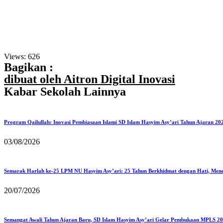
Views:
626
Bagikan :
dibuat oleh Aitron Digital Inovasi
Kabar Sekolah Lainnya
Program Qailullah: Inovasi Pembiasaan Islami SD Islam Hasyim Asy’ari Tahun Ajaran 20
03/08/2026
Semarak Harlah ke-25 LPM NU Hasyim Asy’ari: 25 Tahun Berkhidmat dengan Hati, Men
20/07/2026
Semangat Awali Tahun Ajaran Baru, SD Islam Hasyim Asy’ari Gelar Pembukaan MPLS 2