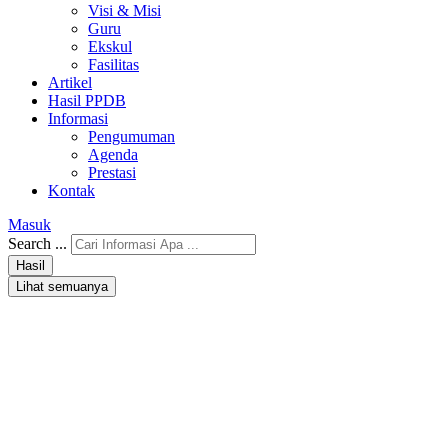
Visi & Misi
Guru
Ekskul
Fasilitas
Artikel
Hasil PPDB
Informasi
Pengumuman
Agenda
Prestasi
Kontak
Masuk
Search ...
Hasil
Lihat semuanya