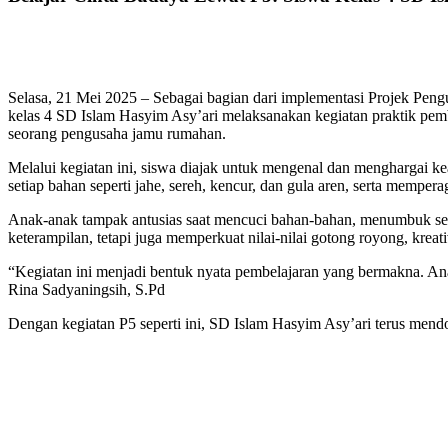
Selasa, 21 Mei 2025 – Sebagai bagian dari implementasi Projek Pen
kelas 4 SD Islam Hasyim Asy’ari melaksanakan kegiatan praktik pem
seorang pengusaha jamu rumahan.
Melalui kegiatan ini, siswa diajak untuk mengenal dan menghargai k
setiap bahan seperti jahe, sereh, kencur, dan gula aren, serta mempe
Anak-anak tampak antusias saat mencuci bahan-bahan, menumbuk sere
keterampilan, tetapi juga memperkuat nilai-nilai gotong royong, kreativ
“Kegiatan ini menjadi bentuk nyata pembelajaran yang bermakna. Anak-
Rina Sadyaningsih, S.Pd
Dengan kegiatan P5 seperti ini, SD Islam Hasyim Asy’ari terus mend