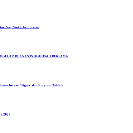
r, Siap Wakili ke Provinsi
I DIGELAR DENGAN ISTIGHOSAH BERSAMA
 atas Inovasi ‘Sigma’ dan Program Tahfidz
26/2027