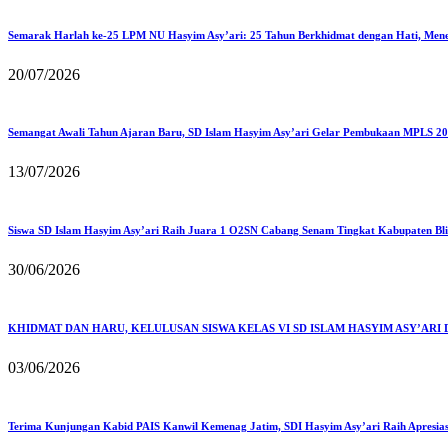
Semarak Harlah ke-25 LPM NU Hasyim Asy’ari: 25 Tahun Berkhidmat dengan Hati, Men
20/07/2026
Semangat Awali Tahun Ajaran Baru, SD Islam Hasyim Asy’ari Gelar Pembukaan MPLS 2
13/07/2026
Siswa SD Islam Hasyim Asy’ari Raih Juara 1 O2SN Cabang Senam Tingkat Kabupaten Blita
30/06/2026
KHIDMAT DAN HARU, KELULUSAN SISWA KELAS VI SD ISLAM HASYIM ASY’AR
03/06/2026
Terima Kunjungan Kabid PAIS Kanwil Kemenag Jatim, SDI Hasyim Asy’ari Raih Apresiasi