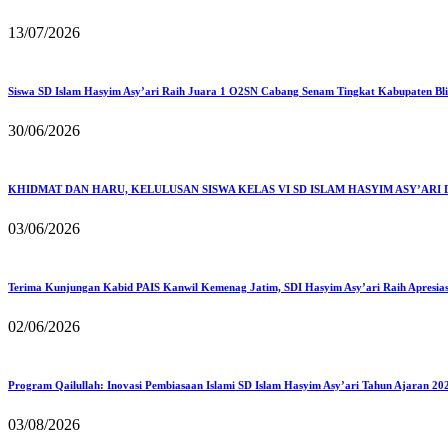
13/07/2026
Siswa SD Islam Hasyim Asy’ari Raih Juara 1 O2SN Cabang Senam Tingkat Kabupaten Blita
30/06/2026
KHIDMAT DAN HARU, KELULUSAN SISWA KELAS VI SD ISLAM HASYIM ASY’AR
03/06/2026
Terima Kunjungan Kabid PAIS Kanwil Kemenag Jatim, SDI Hasyim Asy’ari Raih Apresiasi
02/06/2026
Program Qailullah: Inovasi Pembiasaan Islami SD Islam Hasyim Asy’ari Tahun Ajaran 20
03/08/2026