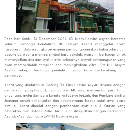
Pada hari Sabtu, 14 Desember 2024, SD Islam Hasyim Asy’ari bersama
seluruh Lembaga Pendidikan NU Hasyim Asy’ari menggelar acara
tasyakuran dalam rangka peresmian pembangunan ikon balon udara dan
gapura baru yang menjadi simbol baru sekolah. Acara ini bertujuan untuk
memanjatkan doa dan syukur atas selesainya proyek pembangunan yang
akan memperindah tampilan dan meningkatkan citra LPM NU Hasyim
Asy’ari sebagai lembaga pendidikan yang terus berkembang dan
berinovasi.
Acara yang diadakan di Gedung TK Plus Hasyim Asy’ari dimulai dengan
pembukaan yang hangat, dipandu oleh MC yang menyambut para tamu
undangan, mulai dari para komite, ustadz-ustadzah, dan Pembina ekstra.
Suasana penuh kehangatan dan kebersamaan terasa sejak awal acara
dimulai. Acara dimulai dengan pembacaan ayat suci Al-Qur’an yang
dibacakan oleh Ustadz Rofie Harun. Dan dilanjutkan dengan perkenalan
Asatidz-Asatidzah baru LPMNU Hasyim Asy’ari.